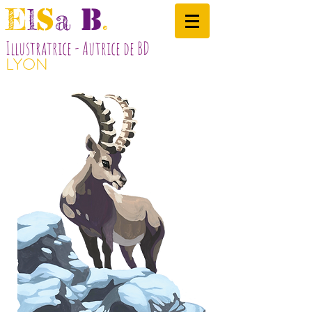
s
B
E
l
a
.
Illustratrice - Autrice de BD
LYON