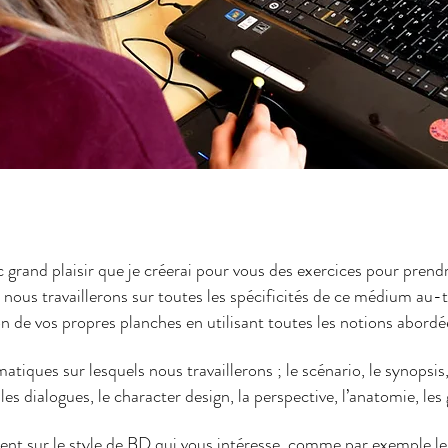
 grand plaisir que je créerai pour vous des exercices pour prend
, nous travaillerons sur toutes les spécificités de ce médium au-t
n de vos propres planches en utilisant toutes les notions abordé
tiques sur lesquels nous travaillerons ; le scénario, le synopsis
 les dialogues, le character design, la perspective, l’anatomie, les
t sur le style de BD qui vous intéresse, comme par exemple le m