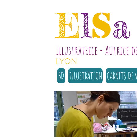
s
E
l
a
Illustratrice - Autrice d
LYON
BD
ILLUSTRATION
CARNETS DE 