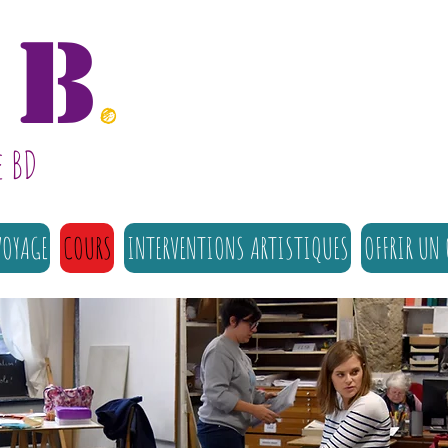
B
.
e BD
VOYAGE
COURS
INTERVENTIONS ARTISTIQUES
OFFRIR UN