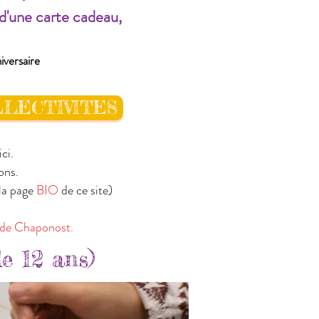
 d'une carte cadeau,
iversaire
LLECTIVITES
ci.
ions.
 la page
BIO
de ce site)
de Chaponost.
de 12 ans)