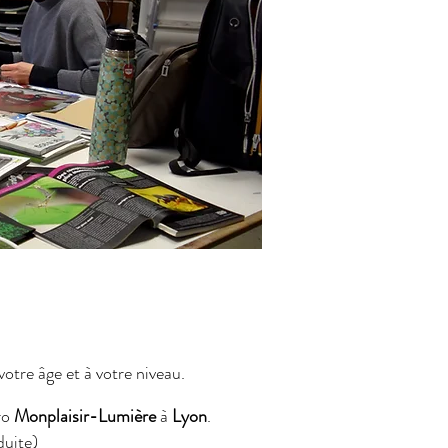
otre âge et à votre niveau.
ro
Monplaisir-Lumière
à
Lyon
.
duite)