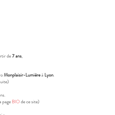
rtir de
7 ans
,
tro
Monplaisir-Lumière
à
Lyon
.
uite)
ons.
la page
BIO
de ce site)