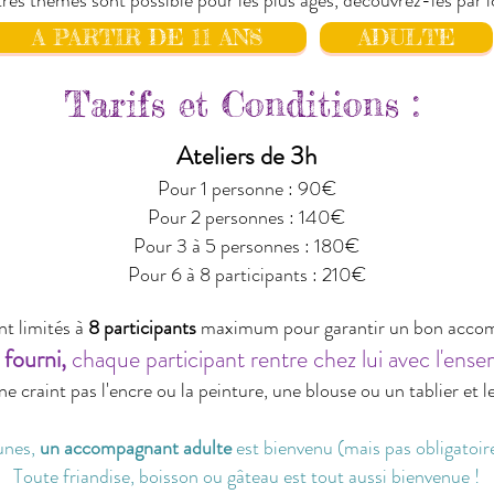
res thèmes sont possible pour les plus âgés, découvrez-les par ic
A PARTIR DE 11 ANS
ADULTE
Tarifs et Conditions :
Ateliers de 3h
Pour 1 personne : 90€
Pour 2 personnes : 140€
Pour 3 à 5 personnes : 180€
Pour 6 à 8
participants : 210€
nt limités à
8
participants
maximum pour garantir un bon acco
fourni,
chaque participant rentre chez lui avec l'ens
 craint pas l'encre ou la peinture, une blouse ou un tablier et le
eunes,
un accompagnant adulte
est bienvenu (mais pas obligatoir
Toute friandise, boisson ou gâteau est tout aussi bienvenue !