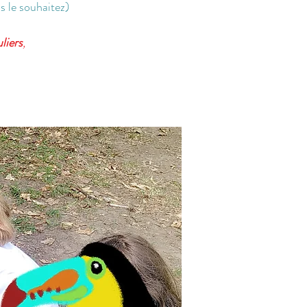
s le souhaitez)
liers
,