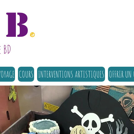
B
.
e BD
VOYAGE
COURS
INTERVENTIONS ARTISTIQUES
OFFRIR UN