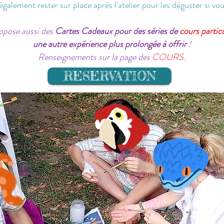
galement rester sur place après l'atelier pour les déguster si vou
opose aussi des
Cartes Cadeaux pour des séries de
cours particu
une autre expérience plus prolongée à offrir
!
Renseignements sur la page des
COURS.
RESERVATION