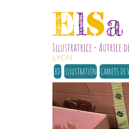
s
E
l
a
Illustratrice - Autrice d
LYON
BD
ILLUSTRATION
CARNETS DE 