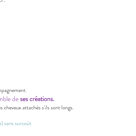
i :
mpagnement.
emble de
ses créations.
s cheveux attachés s'ils sont longs.
e) sans surcoût.