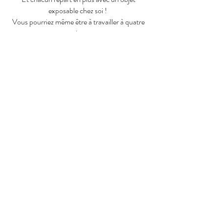
exposable chez soi !
Vous pourriez même être à travailler à quatre
mains...
14h-18h
45€
Matériel fourni
à partir de 16 ans
RESERVATION AUPRES DE LA MJC